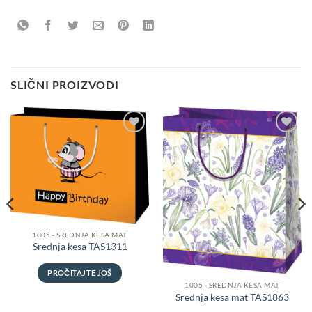
SLIČNI PROIZVODI
Dodaju
Dodaju
listu
listu
želja
želja
1005 - SREDNJA KESA MAT
Srednja kesa TAS1311
PROČITAJTE JOŠ
1005 - SREDNJA KESA MAT
Srednja kesa mat TAS1863